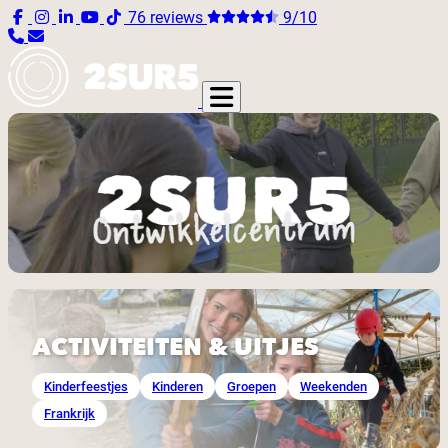
76 reviews
9/10
ACTIVITEITEN & UITJES
Kinderfeestjes
Kinderen
Groepen
Weekenden
Frankrijk