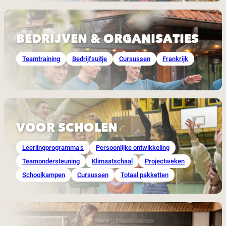
BEDRIJVEN & ORGANISATIES
Teamtraining
Bedrijfsuitje
Cursussen
Frankrijk
VOOR SCHOLEN
Leerlingprogramma’s
Persoonlijke ontwikkeling
Teamondersteuning
Klimaatschaal
Projectweken
Schoolkampen
Cursussen
Totaal pakketten